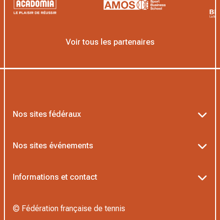
Voir tous les partenaires
Nos sites fédéraux
Ten’Up
Nos sites événements
ADOC
Billetterie Roland-Garros
Informations et contact
MOJA
Billetterie Rolex Paris Masters
Textes officiels FFT
L’Institut Formation Tennis
© Fédération française de tennis
Billetterie Alpine Paris Major