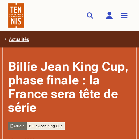
Actualités
Aller au contenu principal
Billie Jean King Cup,
phase finale : la
France sera tête de
série
Article
Billie Jean King Cup