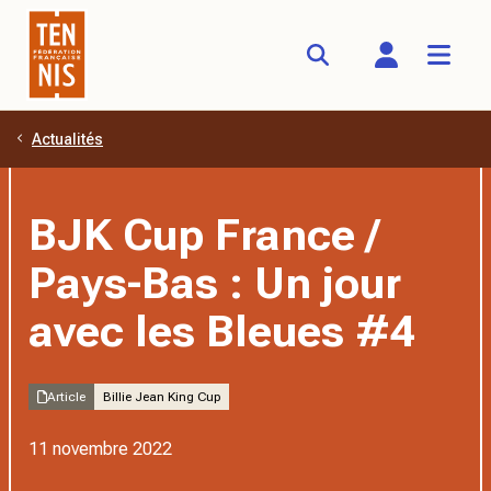
Actualités
Aller au contenu principal
BJK Cup France /
Pays-Bas : Un jour
avec les Bleues #4
Article
Billie Jean King Cup
11 novembre 2022