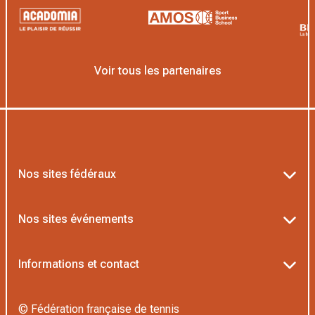
Voir tous les partenaires
Nos sites fédéraux
Ten’Up
Nos sites événements
ADOC
Billetterie Roland-Garros
Informations et contact
MOJA
Billetterie Rolex Paris Masters
Textes officiels FFT
L’Institut Formation Tennis
© Fédération française de tennis