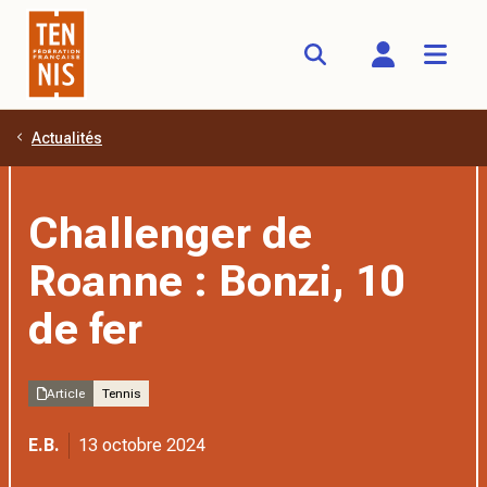
Actualités
Aller au contenu principal
Challenger de
Roanne : Bonzi, 10
de fer
Article
Tennis
E.B.
13 octobre 2024