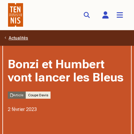
Actualités
Aller au contenu principal
Bonzi et Humbert
vont lancer les Bleus
Article
Coupe Davis
2 février 2023