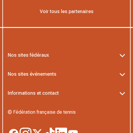
Voir tous les partenaires
Nos sites fédéraux
Ten’Up
Nos sites événements
ADOC
Billetterie Roland-Garros
Informations et contact
MOJA
Billetterie Rolex Paris Masters
Textes officiels FFT
L’Institut Formation Tennis
© Fédération française de tennis
Billetterie Alpine Paris Major
Politique de confidentialité
Proshop FFT
Boutique Officielle