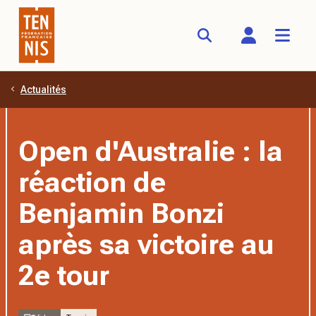
Actualités
Aller au contenu principal
Open d'Australie : la
réaction de
Benjamin Bonzi
après sa victoire au
2e tour