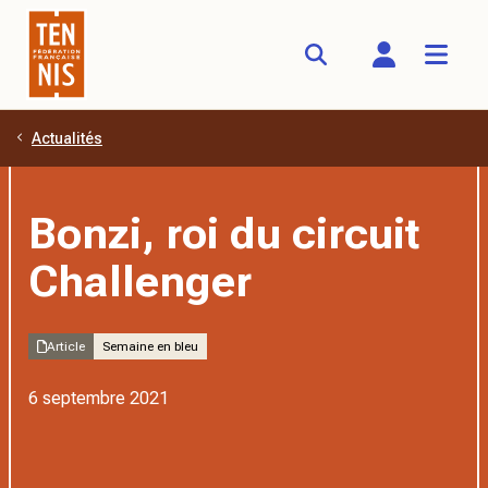
Actualités
Aller au contenu principal
Bonzi, roi du circuit
Challenger
Article
Semaine en bleu
6 septembre 2021