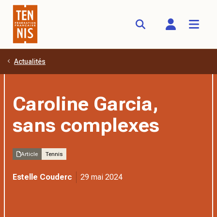
Actualités
Aller au contenu principal
Caroline Garcia,
sans complexes
Article
Tennis
Estelle Couderc
29 mai 2024