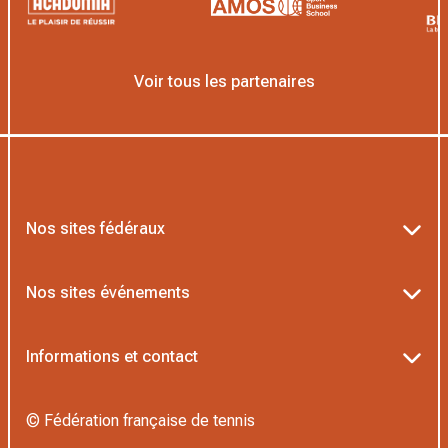
Voir tous les partenaires
Nos sites fédéraux
Ten’Up
Nos sites événements
ADOC
Billetterie Roland-Garros
Informations et contact
MOJA
Billetterie Rolex Paris Masters
Textes officiels FFT
L’Institut Formation Tennis
© Fédération française de tennis
Billetterie Alpine Paris Major