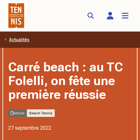
Actualités
Aller au contenu principal
Carré beach : au TC
Folelli, on fête une
première réussie
Article
Beach Tennis
27 septembre 2022