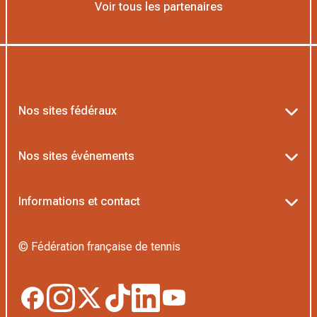
Voir tous les partenaires
Nos sites fédéraux
Ten’Up
Nos sites événements
ADOC
Billetterie Roland-Garros
Informations et contact
MOJA
Billetterie Rolex Paris Masters
Textes officiels FFT
L’Institut Formation Tennis
© Fédération française de tennis
Billetterie Alpine Paris Major
Politique de confidentialité
Proshop FFT
Boutique Officielle
Politique des cookies
Application Beach/Padel/Pickleball