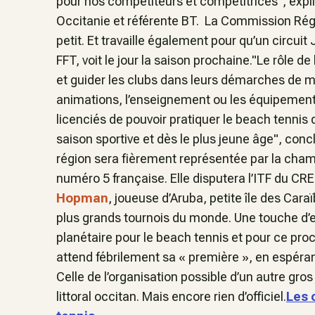
pour nos compétiteurs et compétitrices", expl
Occitanie et référente BT. La Commission Régi
petit. Et travaille également pour qu’un circuit 
FFT, voit le jour la saison prochaine."Le rôle
et guider les clubs dans leurs démarches de m
animations, l’enseignement ou les équipements.
licenciés de pouvoir pratiquer le beach tennis
saison sportive et dès le plus jeune âge", con
région sera fièrement représentée par la cha
numéro 5 française. Elle disputera l’ITF du C
Hopman
, joueuse d’Aruba, petite île des Car
plus grands tournois du monde. Une touche d’
planétaire pour le beach tennis et pour ce pro
attend fébrilement sa « première », en espéra
Celle de l’organisation possible d’un autre gro
littoral occitan. Mais encore rien d’officiel.
Les 