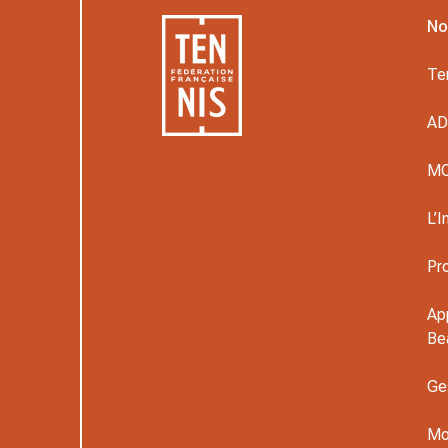
No
Te
A
M
L’I
Pr
Ap
Be
Ge
Mo