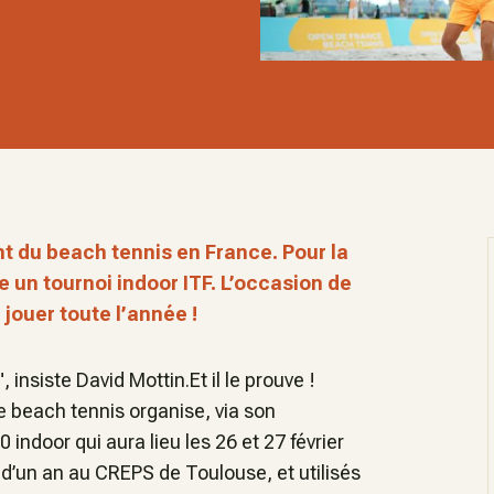
t du beach tennis en France. Pour la
e un tournoi indoor ITF. L’occasion de
jouer toute l’année !
 insiste David Mottin.Et il le prouve !
e beach tennis organise, via son
0 indoor qui aura lieu les 26 et 27 février
s d’un an au CREPS de Toulouse, et utilisés