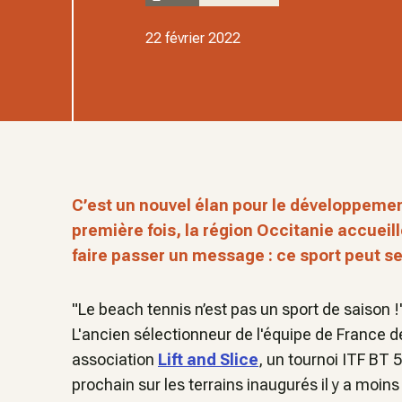
22 février 2022
C’est un nouvel élan pour le développemen
première fois, la région Occitanie accueill
faire passer un message : ce sport peut se 
"Le beach tennis n’est pas un sport de saison !",
L'ancien sélectionneur de l'équipe de France d
association
Lift and Slice
, un tournoi ITF BT 5
prochain sur les terrains inaugurés il y a moin