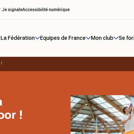
 Je signale
Accessibilité numérique
La Fédération
Equipes de France
Mon club
Se fo
 !
a
or !