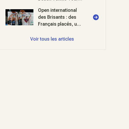
il va y avoir du sport
Open international
!
des Brisants : des
Français placés, une
fête réussie !
Voir tous les articles