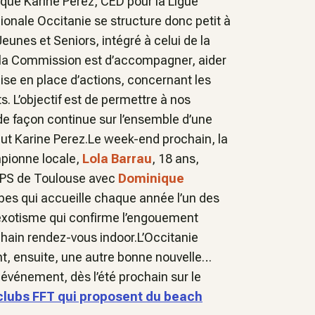
ique Karine Perez, CED pour la Ligue
onale Occitanie se structure donc petit à
Jeunes et Seniors, intégré à celui de la
 de la Commission est d’accompagner, aider
ise en place d’actions, concernant les
 L’objectif est de permettre à nos
 de façon continue sur l’ensemble d’une
clut Karine Perez.Le week-end prochain, la
mpionne locale,
Lola Barrau
, 18 ans,
REPS de Toulouse avec
Dominique
aïbes qui accueille chaque année l’un des
exotisme qui confirme l’engouement
chain rendez-vous indoor.L’Occitanie
nt, ensuite, une autre bonne nouvelle…
s événement, dès l’été prochain sur le
clubs FFT qui proposent du beach