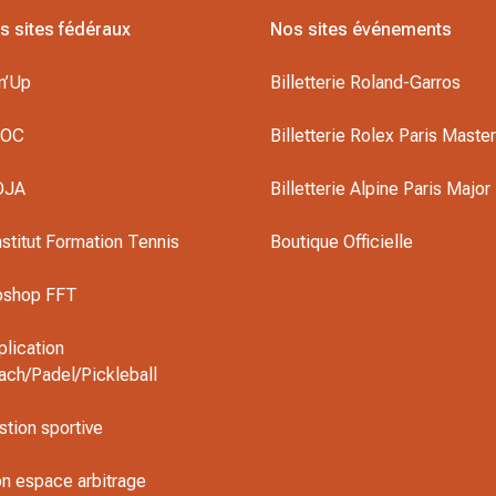
s sites fédéraux
Nos sites événements
n’Up
Billetterie Roland-Garros
DOC
Billetterie Rolex Paris Maste
OJA
Billetterie Alpine Paris Major
nstitut Formation Tennis
Boutique Officielle
oshop FFT
plication
ach/Padel/Pickleball
stion sportive
n espace arbitrage