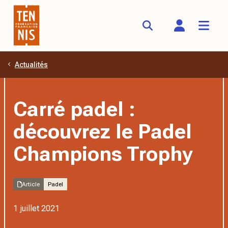
Actualités
Aller au contenu principal
Carré padel :
découvrez le Padel
Champions Trophy
Article
Padel
1 juillet 2021