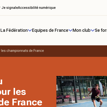
 Je signale
Accessibilité numérique
La Fédération
Equipes de France
Mon club
Se fo
r les championnats de France
u
ur les
de France