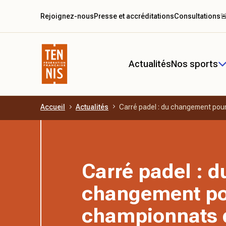
Rejoignez-nous
Presse et accréditations
Consultations

Actualités
Nos sports
Accueil
Actualités
Carré padel : du changement pou
Aller au contenu principal
Carré padel : d
changement po
championnats 