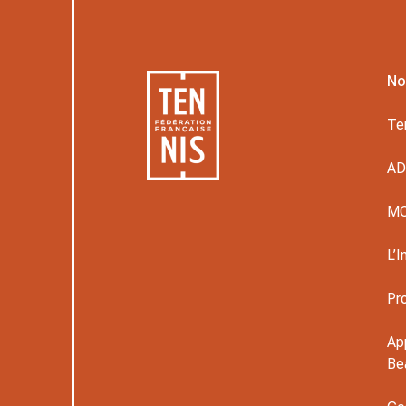
No
Te
A
M
L’I
Pr
Ap
Be