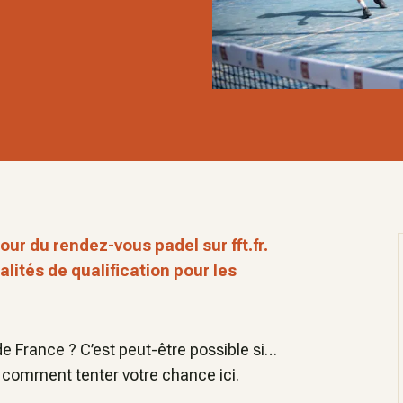
ur du rendez-vous padel sur fft.fr.
alités de qualification pour les
e France ? C’est peut-être possible si…
ue comment tenter votre chance ici.