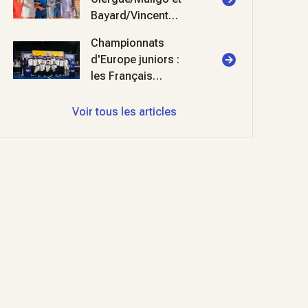
Bayard/Vincent
triomphent à
Championnats
Cabriès
d'Europe juniors :
les Français
décrochent l'argent
Voir tous les articles