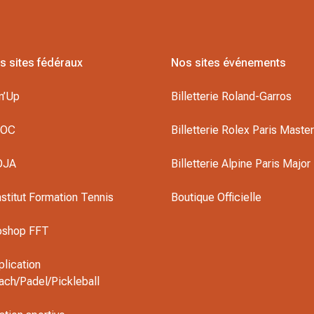
s sites fédéraux
Nos sites événements
n’Up
Billetterie Roland-Garros
DOC
Billetterie Rolex Paris Maste
OJA
Billetterie Alpine Paris Major
nstitut Formation Tennis
Boutique Officielle
oshop FFT
plication
ach/Padel/Pickleball