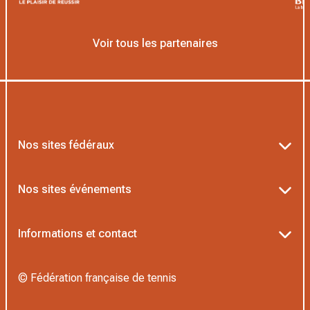
Voir tous les partenaires
Nos sites fédéraux
Ten’Up
Nos sites événements
ADOC
Billetterie Roland-Garros
Informations et contact
MOJA
Billetterie Rolex Paris Masters
Textes officiels FFT
L’Institut Formation Tennis
© Fédération française de tennis
Billetterie Alpine Paris Major
Politique de confidentialité