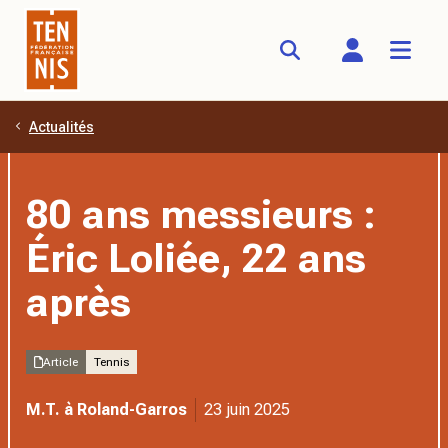
Actualités
Aller au contenu principal
80 ans messieurs :
Éric Loliée, 22 ans
après
Article
Tennis
M.T. à Roland-Garros
23 juin 2025