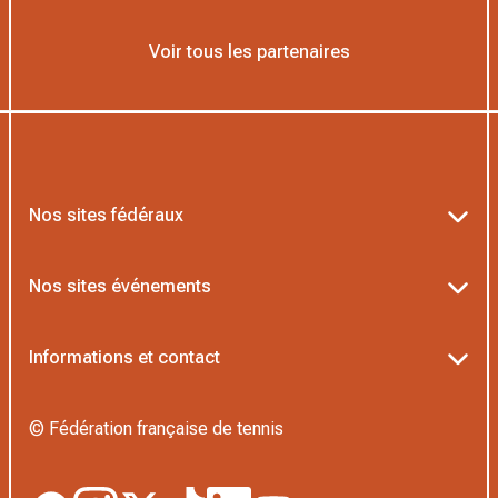
Voir tous les partenaires
Nos sites fédéraux
Ten’Up
Nos sites événements
ADOC
Billetterie Roland-Garros
Informations et contact
MOJA
Billetterie Rolex Paris Masters
Textes officiels FFT
L’Institut Formation Tennis
© Fédération française de tennis
Billetterie Alpine Paris Major
Politique de confidentialité
Proshop FFT