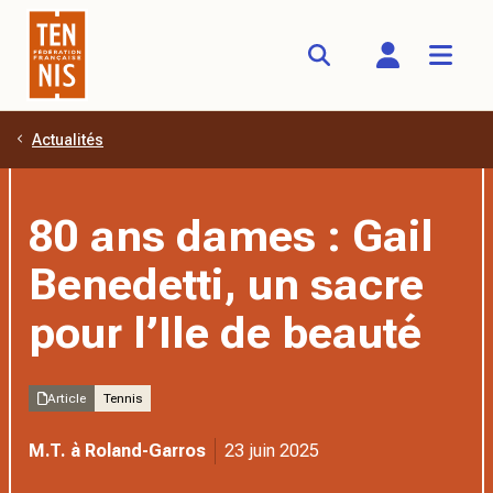
Actualités
Aller au contenu principal
80 ans dames : Gail
Benedetti, un sacre
pour l’Ile de beauté
Article
Tennis
M.T. à Roland-Garros
23 juin 2025