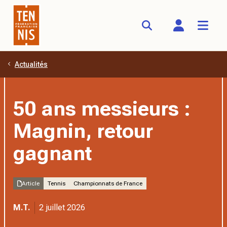
Actualités
Aller au contenu principal
50 ans messieurs :
Magnin, retour
gagnant
Article
Tennis
Championnats de France
M.T.
2 juillet 2026