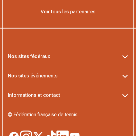
Voir tous les partenaires
Nos sites fédéraux
Ten’Up
Nos sites événements
ADOC
Billetterie Roland-Garros
Informations et contact
MOJA
Billetterie Rolex Paris Masters
Textes officiels FFT
L’Institut Formation Tennis
© Fédération française de tennis
Billetterie Alpine Paris Major
Politique de confidentialité
Proshop FFT
Boutique Officielle