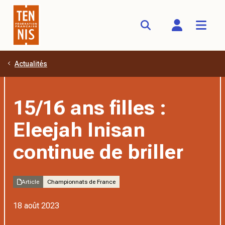
Actualités
Aller au contenu principal
15/16 ans filles :
Eleejah Inisan
continue de briller
Article
Championnats de France
18 août 2023