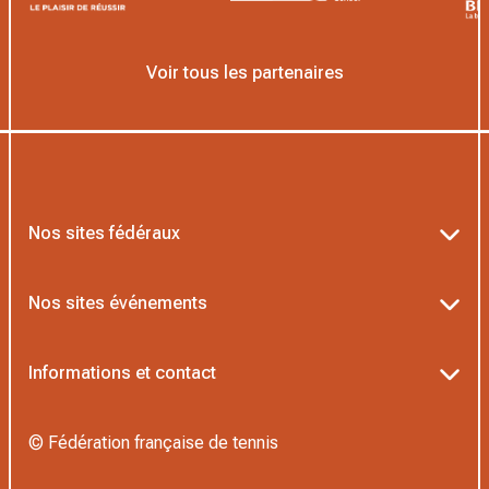
Voir tous les partenaires
Nos sites fédéraux
Ten’Up
Nos sites événements
ADOC
Billetterie Roland-Garros
Informations et contact
MOJA
Billetterie Rolex Paris Masters
Textes officiels FFT
L’Institut Formation Tennis
© Fédération française de tennis
Billetterie Alpine Paris Major
Politique de confidentialité