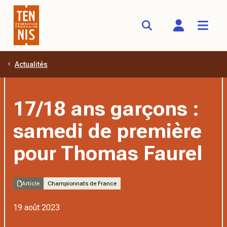
Actualités
Aller au contenu principal
17/18 ans garçons :
samedi de première
pour Thomas Faurel
Article
Championnats de France
19 août 2023