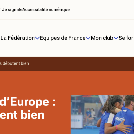
 Je signale
Accessibilité numérique
La Fédération
Equipes de France
Mon club
Se fo
s débutent bien
d’Europe :
ent bien