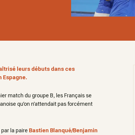
aîtrisé leurs débuts dans ces
n Espagne.
er match du groupe B, les Français se
danoise qu’on n’attendait pas forcément
par la paire
Bastien Blanqué/Benjamin