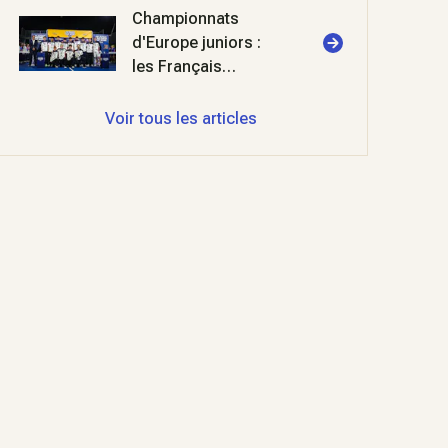
triomphent à
Championnats
Cabriès
d'Europe juniors :
les Français
décrochent l'argent
Voir tous les articles