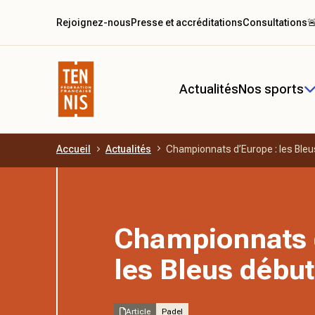
Rejoignez-nous
Presse et accréditations
Consultations

Actualités
Nos sports
Accueil
Actualités
Championnats d’Europe : les Bleu
Aller au contenu principal
Championnats 
les Bleus début
Article
Padel