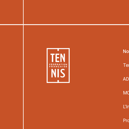
No
Te
A
M
L’I
Pr