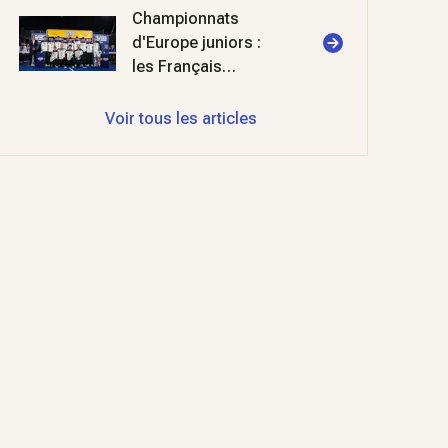
triomphent à
Championnats
Cabriès
d'Europe juniors :
les Français
décrochent l'argent
Voir tous les articles