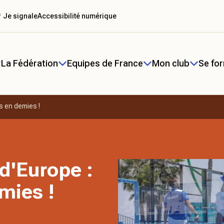
 Je signale
Accessibilité numérique
La Fédération
Equipes de France
Mon club
Se fo
s en demies !
d'Europe :
mies !