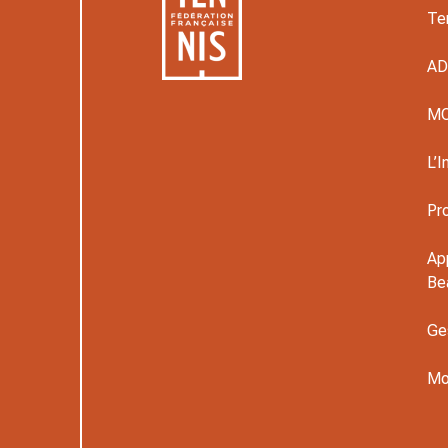
Te
A
M
L’I
Pr
Ap
Be
Ge
Mo