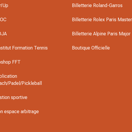
n’Up
Billetterie Roland-Garros
DOC
Billetterie Rolex Paris Maste
OJA
Billetterie Alpine Paris Major
nstitut Formation Tennis
Boutique Officielle
oshop FFT
plication
ach/Padel/Pickleball
stion sportive
n espace arbitrage