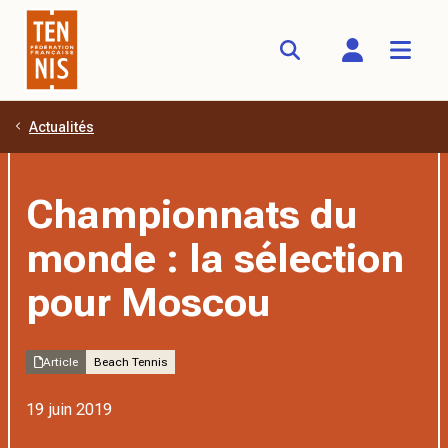
Actualités
Aller au contenu principal
Championnats du
monde : la sélection
pour Moscou
Article
Beach Tennis
19 juin 2019