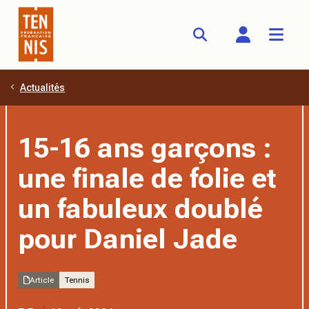
Actualités
Aller au contenu principal
15-16 ans garçons :
une finale de folie et
un fabuleux doublé
pour Daniel Jade
Article
Tennis