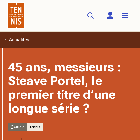
Actualités
Aller au contenu principal
45 ans, messieurs :
Steave Portel, le
premier titre d’une
longue série ?
Article
Tennis