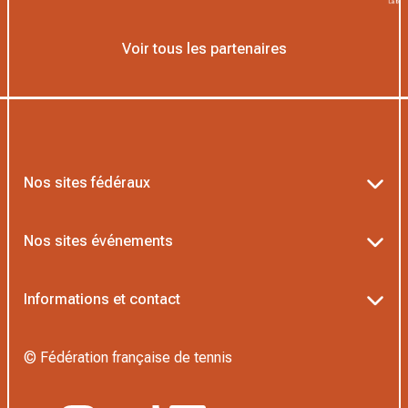
Voir tous les partenaires
Nos sites fédéraux
Ten’Up
Nos sites événements
ADOC
Billetterie Roland-Garros
Informations et contact
MOJA
Billetterie Rolex Paris Masters
Textes officiels FFT
L’Institut Formation Tennis
© Fédération française de tennis
Billetterie Alpine Paris Major
Politique de confidentialité
Proshop FFT