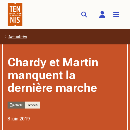
Actualités
Aller au contenu principal
Chardy et Martin
manquent la
dernière marche
Article
Tennis
8 juin 2019