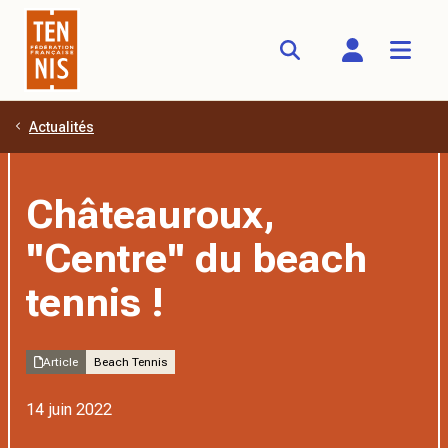
Actualités
Aller au contenu principal
Châteauroux,
''Centre'' du beach
tennis !
Article
Beach Tennis
14 juin 2022