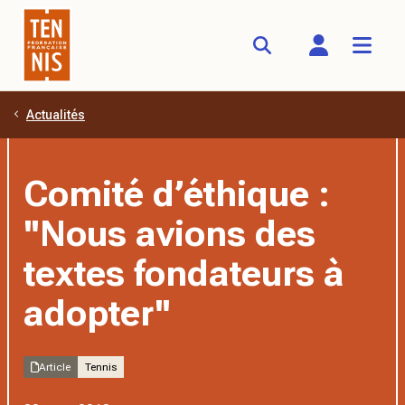
Actualités
Aller au contenu principal
Comité d’éthique :
''Nous avions des
textes fondateurs à
adopter''
Article
Tennis