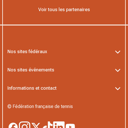
Voir tous les partenaires
Nos sites fédéraux
Ten’Up
Nos sites événements
ADOC
Billetterie Roland-Garros
Informations et contact
MOJA
Billetterie Rolex Paris Masters
Textes officiels FFT
L’Institut Formation Tennis
© Fédération française de tennis
Billetterie Alpine Paris Major
Politique de confidentialité
Proshop FFT
Boutique Officielle