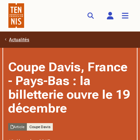
Actualités
Aller au contenu principal
Coupe Davis, France
- Pays-Bas : la
billetterie ouvre le 19
décembre
Article
Coupe Davis