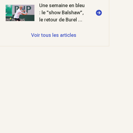
Une semaine en bleu
: le "show Balshaw",
le retour de Burel et
deux titres FIP en
padel
Voir tous les articles