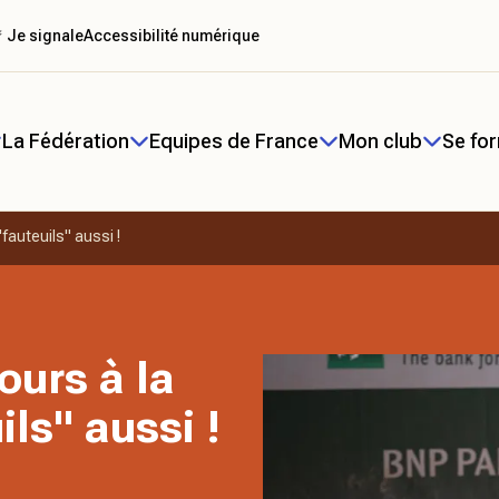
 Je signale
Accessibilité numérique
La Fédération
Equipes de France
Mon club
Se fo
"fauteuils" aussi !
ours à la
ils" aussi !