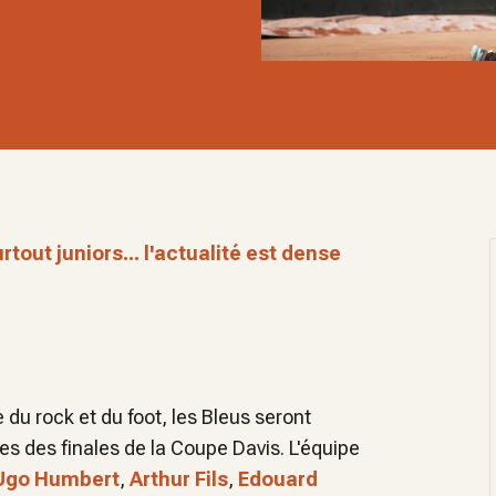
tout juniors... l'actualité est dense
 du rock et du foot, les Bleus seront
s des finales de la Coupe Davis. L'équipe
Ugo Humbert
,
Arthur Fils
,
Edouard