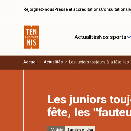
Rejoignez-nous
Presse et accréditations
Consultations

Actualités
Nos sports
Accueil
Actualités
Les juniors toujours à la fête, les 
Aller au contenu principal
Les juniors touj
fête, les "fauteu
Article
Semaine en bleu