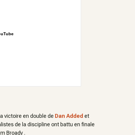
ouTube
la victoire en double de
Dan Added
et
stes de la discipline ont battu en finale
am Broady .