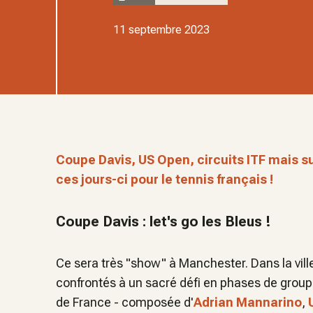
11 septembre 2023
Coupe Davis, US Open, circuits ITF mais sur
ces jours-ci pour le tennis français !
Coupe Davis : let's go les Bleus !
Ce sera très "show" à Manchester. Dans la ville
confrontés à un sacré défi en phases de groupe
de France - composée d'
Adrian Mannarino
,