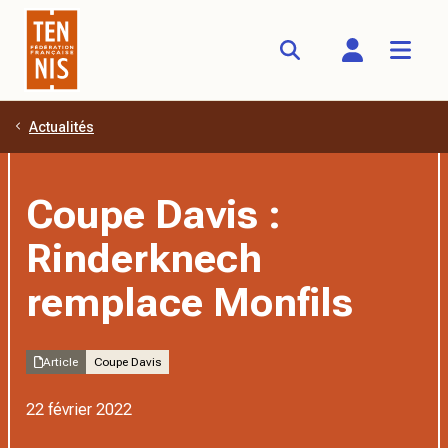
Actualités
Aller au contenu principal
Coupe Davis :
Rinderknech
remplace Monfils
Article
Coupe Davis
22 février 2022