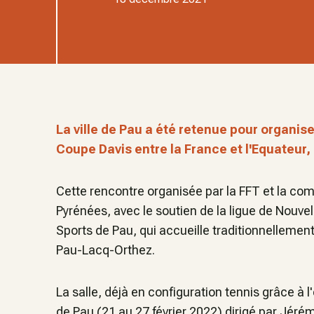
La ville de Pau a été retenue pour organiser
Coupe Davis entre la France et l'Equateur, 
Cette rencontre organisée par la FFT et la c
Pyrénées, avec le soutien de la ligue de Nouvel
Sports de Pau, qui accueille traditionnellement 
Pau-Lacq-Orthez.
La salle, déjà en configuration tennis grâce à
de Pau (21 au 27 février 2022) dirigé par Jéré