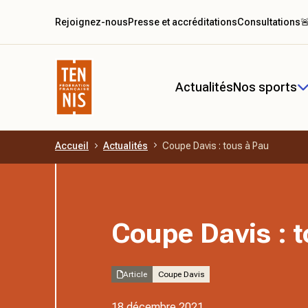
Rejoignez-nous
Presse et accréditations
Consultations

Actualités
Nos sports
Accueil
Actualités
Coupe Davis : tous à Pau
Aller au contenu principal
Coupe Davis : 
Article
Coupe Davis
18 décembre 2021