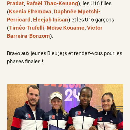
Pradat
,
Rafaël Thao-Keuang
), les U16 filles
(
Ksenia Efremova
,
Daphnée Mpetshi-
Perricard
,
Eleejah Inisan
) et les U16 garçons
(
Timéo Trufelli
,
Moïse Kouame
,
Victor
Barreira-Bonzom
).
Bravo aux jeunes Bleu(e)s et rendez-vous pour les
phases finales !