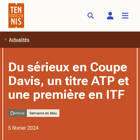
Actualités
Aller au contenu principal
Du sérieux en Coupe
Davis, un titre ATP et
une première en ITF
Article
Semaine en bleu
5 février 2024