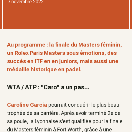
7 novembre 2022
Au programme : la finale du Masters féminin,
un Rolex Paris Masters sous émotions, des
succès en ITF en en juniors, mais aussi une
médaille historique en padel.
WTA / ATP : "Caro" a un pas...
Caroline Garcia
pourrait conquérir le plus beau
trophée de sa carrière. Après avoir terminé 2e de
sa poule, la Lyonnaise s'est qualifiée pour la finale
du Masters féminin à Fort Worth, grâce à une