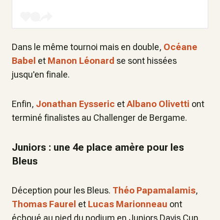
Dans le même tournoi mais en double,
Océane
Babel
et
Manon Léonard
se sont hissées
jusqu'en finale.
Enfin,
Jonathan Eysseric
et
Albano Olivetti
ont
terminé finalistes au Challenger de Bergame.
Juniors : une 4e place amère pour les
Bleus
Déception pour les Bleus.
Théo Papamalamis
,
Thomas Faurel
et
Lucas Marionneau
ont
échoué au pied du podium en Juniors Davis Cup.