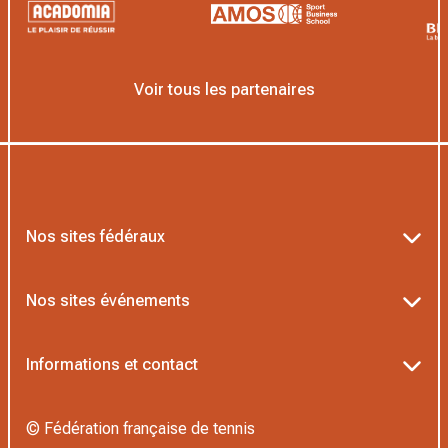
Voir tous les partenaires
Nos sites fédéraux
Ten’Up
Nos sites événements
ADOC
Billetterie Roland-Garros
Informations et contact
MOJA
Billetterie Rolex Paris Masters
Textes officiels FFT
L’Institut Formation Tennis
© Fédération française de tennis
Billetterie Alpine Paris Major