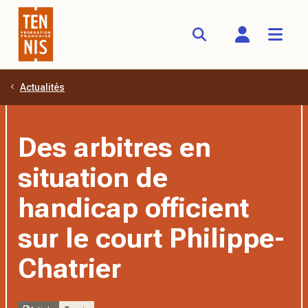
Actualités
Aller au contenu principal
Des arbitres en
situation de
handicap officient
sur le court Philippe-
Chatrier