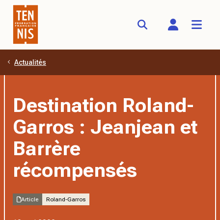
Actualités
Aller au contenu principal
Destination Roland-
Garros : Jeanjean et
Barrère
récompensés
Article
Roland-Garros