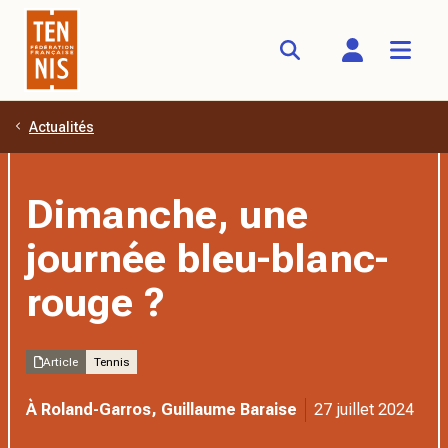
Actualités
Aller au contenu principal
Dimanche, une
journée bleu-blanc-
rouge ?
Article
Tennis
À Roland-Garros, Guillaume Baraise
27 juillet 2024