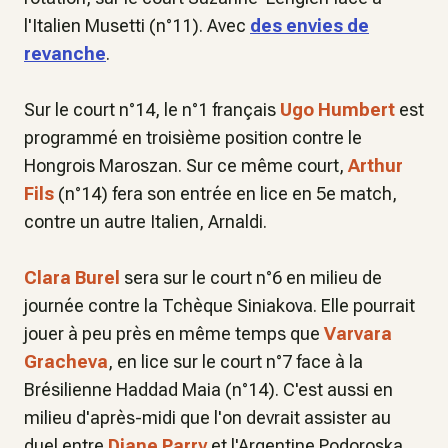
l'Italien Musetti (n°11). Avec
des envies de
revanche
.
Sur le court n°14, le n°1 français
Ugo Humbert
est
programmé en troisième position contre le
Hongrois Maroszan. Sur ce même court,
Arthur
Fils
(n°14) fera son entrée en lice en 5e match,
contre un autre Italien, Arnaldi.
Clara Burel
sera sur le court n°6 en milieu de
journée contre la Tchèque Siniakova. Elle pourrait
jouer à peu près en même temps que
Varvara
Gracheva
, en lice sur le court n°7 face à la
Brésilienne Haddad Maia (n°14). C'est aussi en
milieu d'après-midi que l'on devrait assister au
duel entre
Diane Parry
et l'Argentine Podoroska