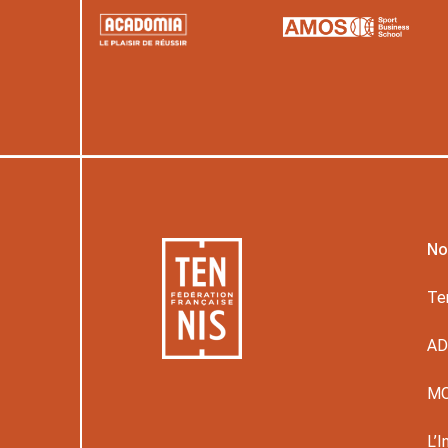
No
Te
A
M
L’I