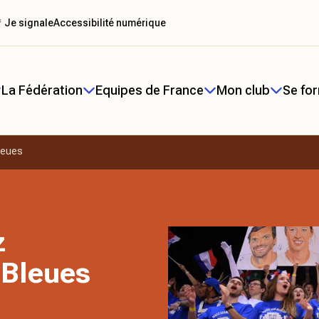
 Je signale
Accessibilité numérique
La Fédération
Equipes de France
Mon club
Se fo
leues
z
 Bleues