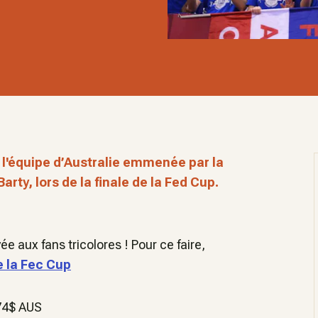
 l'équipe d’Australie emmenée par la
rty, lors de la finale de la Fed Cup.
ée aux fans tricolores ! Pour ce faire,
de la Fec Cup
 74$ AUS