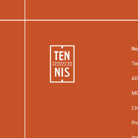
No
Te
A
M
L’I
Pr
Ap