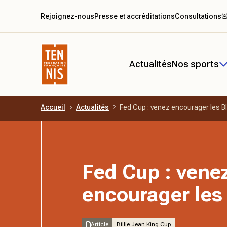
Rejoignez-nous
Presse et accréditations
Consultations

Actualités
Nos sports
Accueil
Actualités
Fed Cup : venez encourager les B
Aller au contenu principal
Fed Cup : vene
encourager les
Article
Billie Jean King Cup