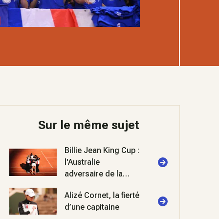
Sur le même sujet
Billie Jean King Cup :
l'Australie
adversaire de la
France pour la
Alizé Cornet, la fierté
remontée dans le
d’une capitaine
groupe mondial