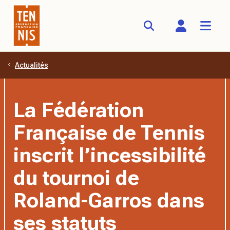
Actualités
Aller au contenu principal
La Fédération
Française de Tennis
inscrit l’incessibilité
du tournoi de
Roland-Garros dans
ses statuts