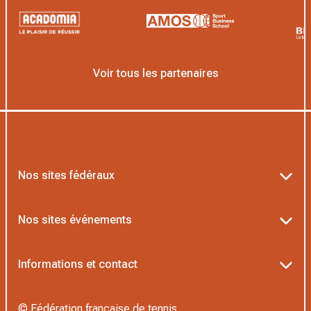
Voir tous les partenaires
Nos sites fédéraux
Ten’Up
Nos sites événements
ADOC
Billetterie Roland-Garros
Informations et contact
MOJA
Billetterie Rolex Paris Masters
Textes officiels FFT
L’Institut Formation Tennis
© Fédération française de tennis