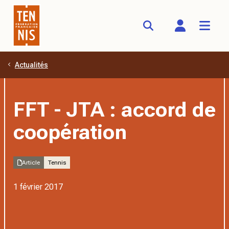
Actualités
Aller au contenu principal
FFT - JTA : accord de
coopération
Article
Tennis
1 février 2017