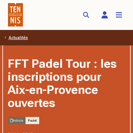
Actualités
Aller au contenu principal
FFT Padel Tour : les
inscriptions pour
Aix-en-Provence
ouvertes
Article
Padel