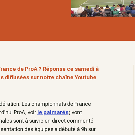
France de ProA ? Réponse ce samedi à
es diffusées sur notre chaîne Youtube
 Fédération. Les championnats de France
rd'hui ProA, voir
le palmarès
) vont
finales sont à suivre en direct commenté
sentation des équipes a débuté à 9h sur