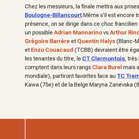
Chez les messieurs, la finale mettra aux prises
Boulogne-Billancourt
.Même s'il est encore t
présence, on se dirige dans ce choc francilie
un possible
Adrian Mannarino
vs
Arthur Rin
Grégoire Barrère
et
Quentin Halys
(Blanc-Me
et
Enzo Couacaud
(TCBB) devraient être ég
les tenantes du titre, le
CT Clermontois
, trè
comptent dans leurs rangs
Clara Burel
mais a
mondiale), partiront favorites face au
TC Trem
Kawa (75e) et de la Belge Maryna Zanevska (