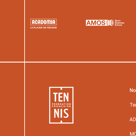
No
Te
A
M