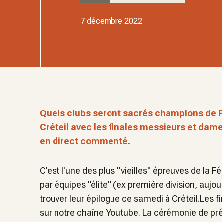
7 décembre 2022
Quels clubs seront sacrés champions de 
Créteil avec les finales messieurs et dam
en direct commenté.
C'est l'une des plus "vieilles" épreuves de la
par équipes "élite" (ex première division, aujou
trouver leur épilogue ce samedi à Créteil.Les 
sur notre chaîne Youtube. La cérémonie de pré