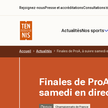
Rejoignez-nous
Presse et accréditations
Consultations

Actualités
Nos sports
Accueil
Actualités
Finales de ProA, à suivre samedi e
Aller au contenu principal
Finales de ProA
samedi en direc
Article
Championnats de France