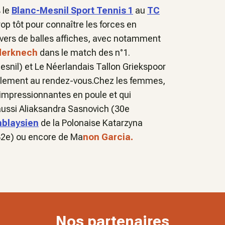
 le
Blanc-Mesnil Sport Tennis 1
au
TC
rop tôt pour connaître les forces en
n vers de balles affiches, avec notamment
derknech
dans le match des n°1.
snil) et Le Néerlandais Tallon Griekspoor
alement au rendez-vous.Chez les femmes,
s impressionnantes en poule et qui
ussi Aliaksandra Sasnovich (30e
blaysien
de la Polonaise Katarzyna
82e) ou encore de Ma
non Garcia.
Nos partenaires