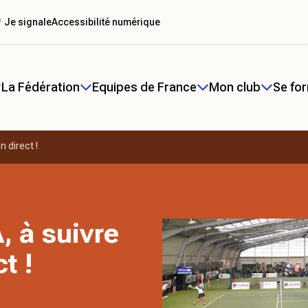
 Je signale
Accessibilité numérique
La Fédération
Equipes de France
Mon club
Se fo
n direct !
, à suivre
t !