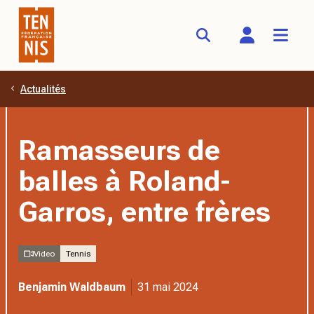
Actualités
Aller au contenu principal
Ramasseurs de
balles à Roland-
Garros, entre frères
Video
Tennis
Benjamin Waldbaum
31 mai 2024