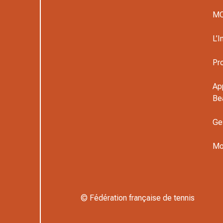
M
L’I
Pr
Ap
Be
Ge
Mo
© Fédération française de tennis