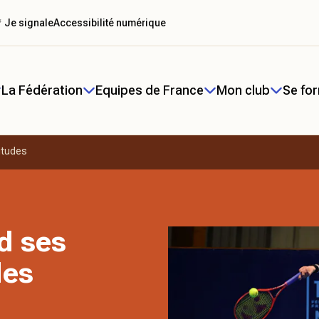
 Je signale
Accessibilité numérique
La Fédération
Equipes de France
Mon club
Se fo
itudes
d ses
des