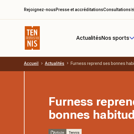
Rejoignez-nous
Presse et accréditations
Consultations

Actualités
Nos sports
Accueil
Actualités
Furness reprend ses bonnes hab
Aller au contenu principal
Furness repren
bonnes habitu
Article
Tennis