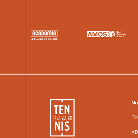
No
Te
A