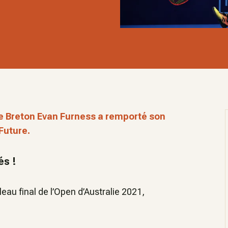
 le Breton Evan Furness a remporté son
 Future.
és !
leau final de l’Open d’Australie 2021,