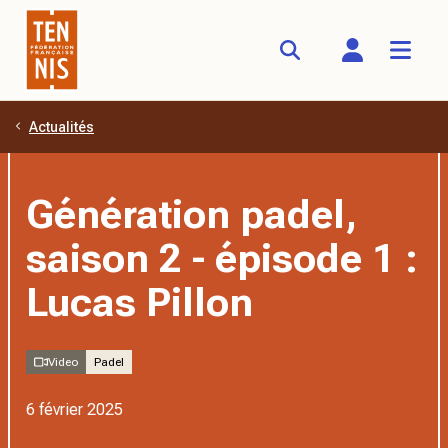
Actualités
Aller au contenu principal
Génération padel,
saison 2 - épisode 1 :
Lucas Pillon
Video
Padel
6 février 2025