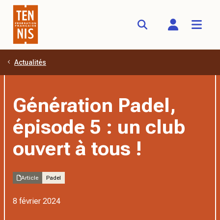
Actualités
Aller au contenu principal
Génération Padel,
épisode 5 : un club
ouvert à tous !
Article
Padel
8 février 2024