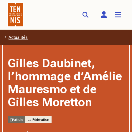
Actualités
Aller au contenu principal
Gilles Daubinet,
l’hommage d’Amélie
Mauresmo et de
Gilles Moretton
Article
La Fédération