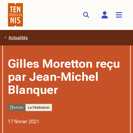
Actualités
Aller au contenu principal
Gilles Moretton reçu
par Jean-Michel
Blanquer
Article
La Fédération
17 février 2021