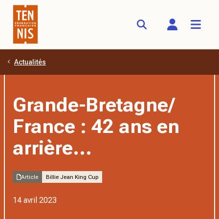
Actualités
Aller au contenu principal
Grande-Bretagne/
France : 42 ans en
arrière...
Article
Billie Jean King Cup
14 avril 2023