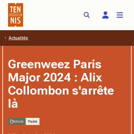
Actualités
Aller au contenu principal
Greenweez Paris
Major 2024 : Alix
Collombon s'arrête
là
Article
Padel