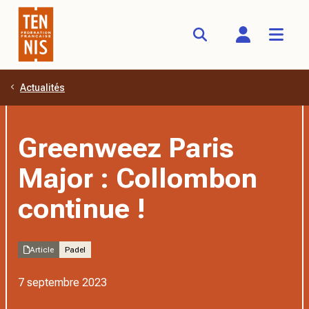
Actualités
Aller au contenu principal
Greenweez Paris
Major : Collombon
continue !
Article
Padel
7 septembre 2023